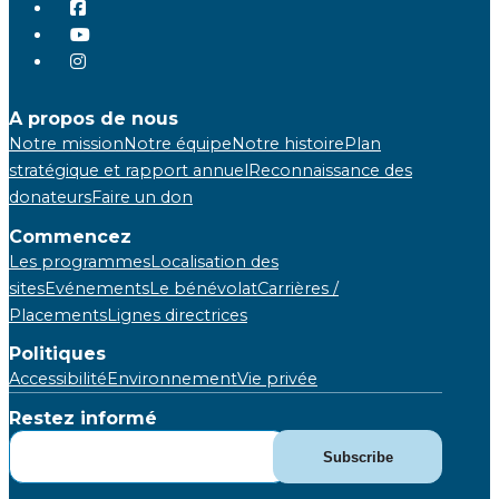
A propos de nous
Notre mission
Notre équipe
Notre histoire
Plan
stratégique et rapport annuel
Reconnaissance des
donateurs
Faire un don
Commencez
Les programmes
Localisation des
sites
Evénements
Le bénévolat
Carrières /
Placements
Lignes directrices
Politiques
Accessibilité
Environnement
Vie privée
Restez informé
Subscribe
Subscribe
for
Updates