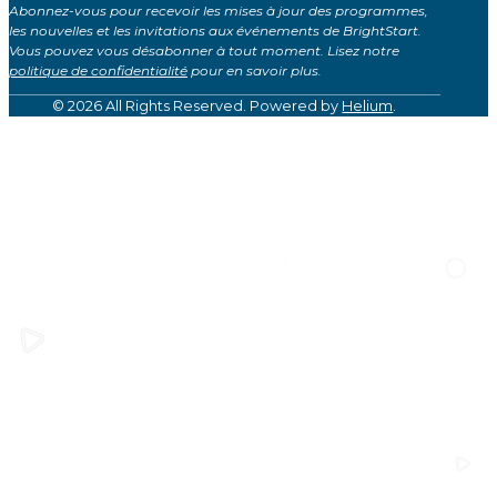
Abonnez-vous pour recevoir les mises à jour des programmes,
(Global)
les nouvelles et les invitations aux événements de BrightStart.
Vous pouvez vous désabonner à tout moment. Lisez notre
politique de confidentialité
pour en savoir plus.
© 2026 All Rights Reserved. Powered by
Helium
.