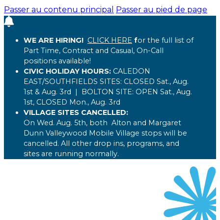
Passer au contenu principal
Passer au pied de page
WE ARE HIRING!
CLICK HERE
f
or the full list of
Part Time, Contract and Casual, On-Call
positions available!
CIVIC HOLIDAY HOURS:
CALEDON
EAST/SOUTHFIELDS SITES:
CLOSED
Sat., Aug.
1st & Aug. 3rd
| BOLTON
SITE:
OPEN
Sat., Aug.
1st,
CLOSED
Mon., Aug. 3rd
VILLAGE SITES CANCELLED:
On Wed. Aug. 5th, both Alton and Margaret
Dunn Valleywood Mobile Village stops will be
cancelled. All other drop ins, programs, and
sites are running normally.