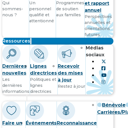
Qui
Un
Programmes
et rapport
sommes-
personnel
de soutien
annuel
nous ?
qualifié et
aux familles
Perspectives
attentionné
annuelles et
orientations
futures
Ressources
Médias
sociaux
Dernières
Lignes
Recevoir
nouvelles
directrices
des mises
Les
Politiques et
à jour
dernières
lignes
Restez à jour
informations
directrices
Participez
Bénévole
Carrières/P
Faire un
Événements
Reconnaissance