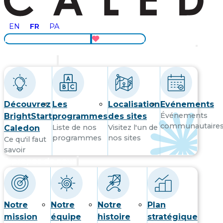
FR
EN
PA
Localisation des sites
Faire un don
Commencez
Découvrez
Les
Localisation
Evénements
Événements
BrightStart
programmes
des sites
communautaire
Liste de nos
Visitez l'un de
Caledon
programmes
nos sites
Ce qu'il faut
savoir
A propos de nous
Notre
Notre
Notre
Plan
mission
équipe
histoire
stratégique