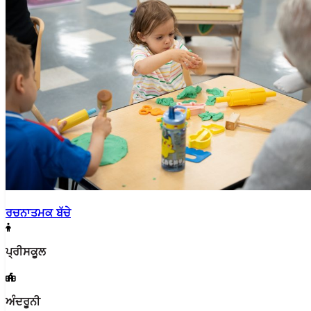
ਰਚਨਾਤਮਕ ਬੱਚੇ
ਪ੍ਰੀਸਕੂਲ
ਅੰਦਰੂਨੀ