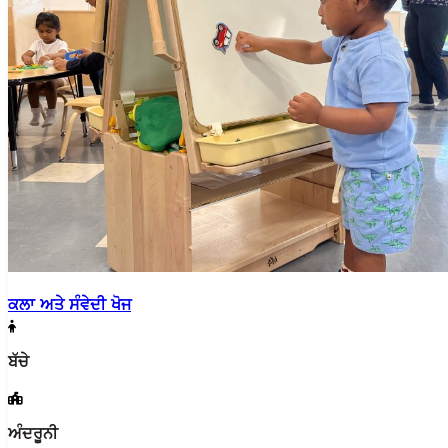
ਕਲਾ ਅਤੇ ਸੰਵੇਦੀ ਖੋਜ
ਬੱਚੇ
ਅੰਦਰੂਨੀ