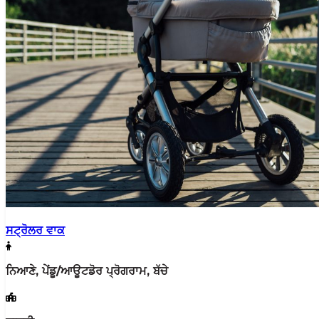
ਸਟ੍ਰੋਲਰ ਵਾਕ
ਨਿਆਣੇ, ਪੇਂਡੂ/ਆਊਟਡੋਰ ਪ੍ਰੋਗਰਾਮ, ਬੱਚੇ