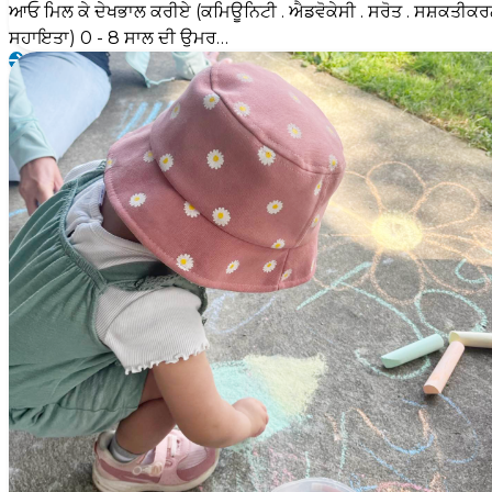
ਆਓ ਮਿਲ ਕੇ ਦੇਖਭਾਲ ਕਰੀਏ (ਕਮਿਊਨਿਟੀ . ਐਡਵੋਕੇਸੀ . ਸਰੋਤ . ਸਸ਼ਕਤੀਕਰ
ਸਹਾਇਤਾ) 0 - 8 ਸਾਲ ਦੀ ਉਮਰ…